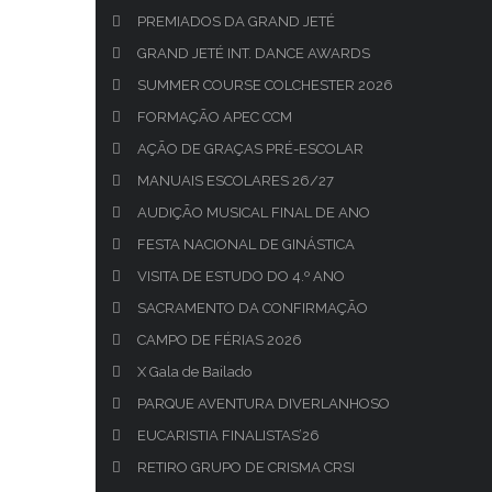
PREMIADOS DA GRAND JETÉ
GRAND JETÉ INT. DANCE AWARDS
SUMMER COURSE COLCHESTER 2026
FORMAÇÃO APEC CCM
AÇÃO DE GRAÇAS PRÉ-ESCOLAR
MANUAIS ESCOLARES 26/27
AUDIÇÃO MUSICAL FINAL DE ANO
FESTA NACIONAL DE GINÁSTICA
VISITA DE ESTUDO DO 4.º ANO
SACRAMENTO DA CONFIRMAÇÃO
CAMPO DE FÉRIAS 2026
X Gala de Bailado
PARQUE AVENTURA DIVERLANHOSO
EUCARISTIA FINALISTAS’26
RETIRO GRUPO DE CRISMA CRSI