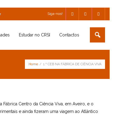
Siga-nos!
r
dades
Estudar no CRSI
Contactos
Home
/
1.º CEB NA FÁBRICA DE CIÊNCIA VIVA
a Fábrica Centro da Ciência Viva, em Aveiro, e o
imentais e ainda fizeram uma viagem ao Atlântico