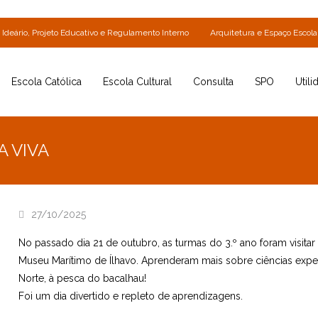
Ideário, Projeto Educativo e Regulamento Interno
Arquitetura e Espaço Escola
Escola Católica
Escola Cultural
Consulta
SPO
Utili
A VIVA
27/10/2025
No passado dia 21 de outubro, as turmas do 3.º ano foram visitar 
Museu Marítimo de Ílhavo. Aprenderam mais sobre ciências exper
Norte, à pesca do bacalhau!
Foi um dia divertido e repleto de aprendizagens.