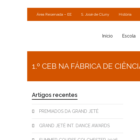
Área Reservada – EE
S. José de Cluny
História
Início
Escola
1.º CEB NA FÁBRICA DE CIÊNCI
Artigos recentes
PREMIADOS DA GRAND JETÉ
GRAND JETÉ INT. DANCE AWARDS