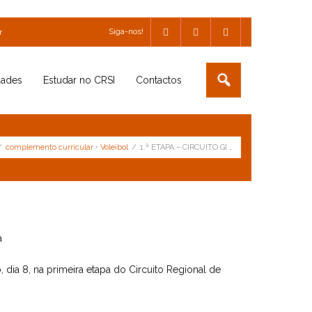
Siga-nos!
r
dades
Estudar no CRSI
Contactos
/
complemento curricular
•
Voleibol
/
1.ª ETAPA – CIRCUITO GI …
a
 dia 8, na primeira etapa do Circuito Regional de