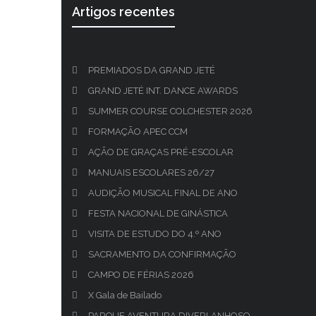
Artigos recentes
PREMIADOS DA GRAND JETÉ
GRAND JETÉ INT. DANCE AWARDS
SUMMER COURSE COLCHESTER 2026
FORMAÇÃO APEC CCM
AÇÃO DE GRAÇAS PRÉ-ESCOLAR
MANUAIS ESCOLARES 26/27
AUDIÇÃO MUSICAL FINAL DE ANO
FESTA NACIONAL DE GINÁSTICA
VISITA DE ESTUDO DO 4.º ANO
SACRAMENTO DA CONFIRMAÇÃO
CAMPO DE FÉRIAS 2026
X Gala de Bailado
PARQUE AVENTURA DIVERLANHOSO