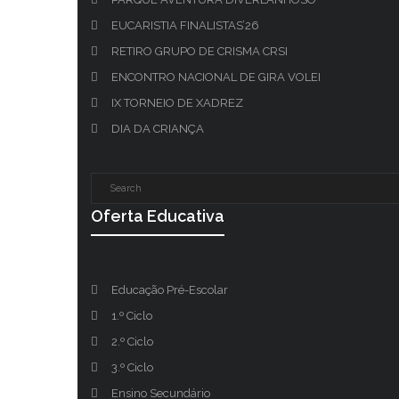
EUCARISTIA FINALISTAS’26
RETIRO GRUPO DE CRISMA CRSI
ENCONTRO NACIONAL DE GIRA VOLEI
IX TORNEIO DE XADREZ
DIA DA CRIANÇA
Oferta Educativa
Educação Pré-Escolar
1.º Ciclo
2.º Ciclo
3.º Ciclo
Ensino Secundário