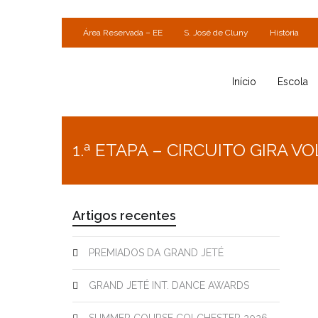
Área Reservada – EE
S. José de Cluny
História
Início
Escola
1.ª ETAPA – CIRCUITO GIRA VO
Artigos recentes
PREMIADOS DA GRAND JETÉ
GRAND JETÉ INT. DANCE AWARDS