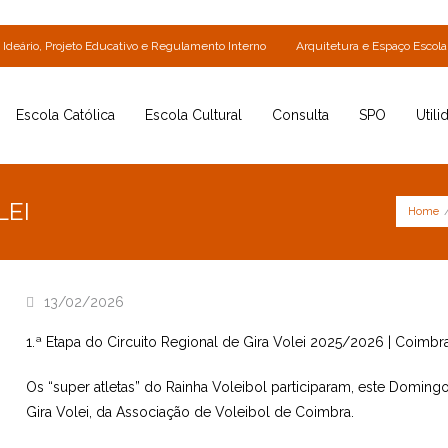
Ideário, Projeto Educativo e Regulamento Interno
Arquitetura e Espaço Escola
Escola Católica
Escola Cultural
Consulta
SPO
Utili
LEI
Home
13/02/2026
1.ª Etapa do Circuito Regional de Gira Volei 2025/2026 | Coimbr
Os “super atletas” do Rainha Voleibol participaram, este Domingo,
Gira Volei, da Associação de Voleibol de Coimbra.