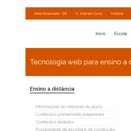
Área Reservada – EE
S. José de Cluny
História
Início
Escola
Tecnologia web para ensino a d
Ensino a distância
Informações do interesse do aluno
Conteúdos previamente preparados
Conteúdos testados
Possibilidade de escolha e de construção