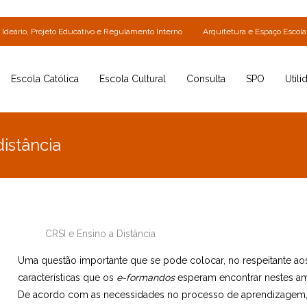
Ideário, Projeto Educativo e Regulamento Interno
Arquitetura e Espaço Escola
Escola Católica
Escola Cultural
Consulta
SPO
Utili
istância
CRSI e Ensino a Distância
Uma questão importante que se pode colocar, no respeitante a
características que os
e-formandos
esperam encontrar nestes a
De acordo com as necessidades no processo de aprendizagem,