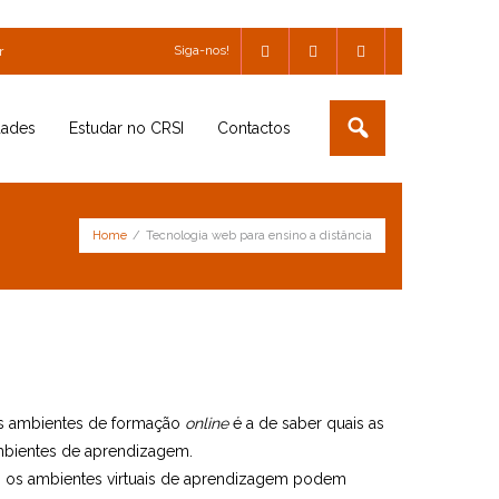
Siga-nos!
r
dades
Estudar no CRSI
Contactos
Home
/
Tecnologia web para ensino a distância
os ambientes de formação
online
é a de saber quais as
mbientes de aprendizagem.
 os ambientes virtuais de aprendizagem podem