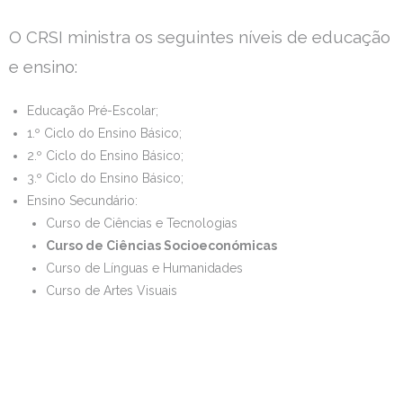
Estudar no CRSI
O CRSI ministra os seguintes níveis de educação
e ensino:
Contactos
Educação Pré-Escolar;
1.º Ciclo do Ensino Básico;
2.º Ciclo do Ensino Básico;
3.º Ciclo do Ensino Básico;
Ensino Secundário:
Curso de Ciências e Tecnologias
Curso de Ciências Socioeconómicas
Curso de Línguas e Humanidades
Curso de Artes Visuais