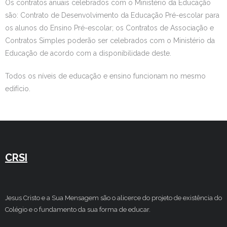
Os contratos anuais celebrados com o Ministério da Educação
são: Contrato de Desenvolvimento da Educação Pré-escolar para
os alunos do Ensino Pré-escolar; os Contratos de Associação e
Contratos Simples poderão ser celebrados com o Ministério da
Educação de acordo com a disponibilidade deste.
Todos os níveis de educação e ensino funcionam no mesmo
edifício.
CRSI
Jesus Cristo e a Sua Mensagem são o alicerce do projeto de existência do
Colégio e o fundamento da sua forma de educar.