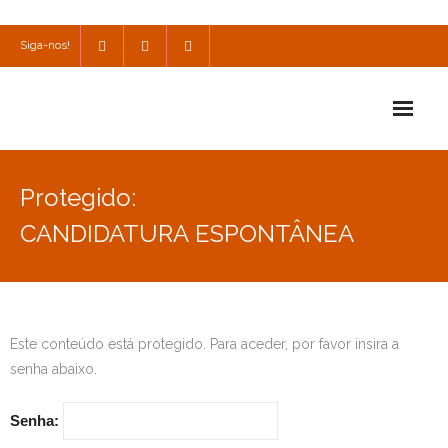
Siga-nos!
Início
Protegido:
Escola
CANDIDATURA ESPONTÂNEA
Escola Católica
Escola Cultural
Este conteúdo está protegido. Para aceder, por favor insira a
Consulta
senha abaixo.
SPO
Senha:
Utilidades