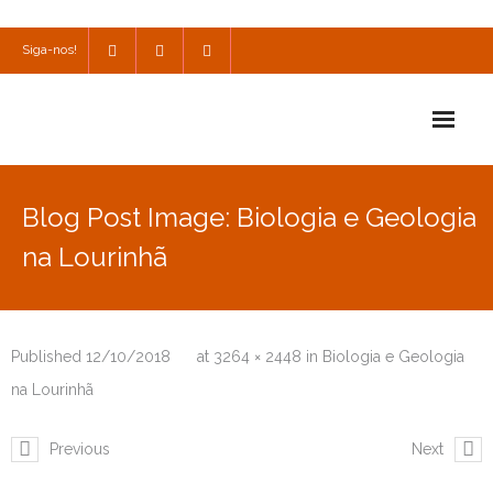
Siga-nos!
Início
Blog Post Image: Biologia e Geologia
Escola
na Lourinhã
Escola Católica
Escola Cultural
Published
12/10/2018
at
3264 × 2448
in
Biologia e Geologia
Consulta
na Lourinhã
SPO
Previous
Next
Utilidades