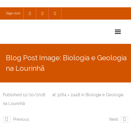
Siga-nos!
Início
Blog Post Image: Biologia e Geologia
Escola
na Lourinhã
Escola Católica
Escola Cultural
Published
12/10/2018
at
3264 × 2448
in
Biologia e Geologia
Consulta
na Lourinhã
SPO
Previous
Next
Utilidades