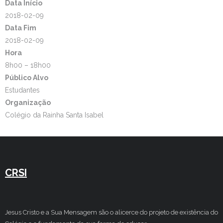
Data Início
2018-02-09
Data Fim
2018-02-09
Hora
8h00 – 18h00
Público Alvo
Estudantes
Organização
Colégio da Rainha Santa Isabel
CRSI
Jesus Cristo e a Sua Mensagem são o alicerce do projeto de existência do